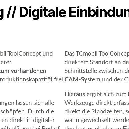
// Digitale Einbindu
bil ToolConcept und
Das TCmobil ToolConcept
erer
direktem Standort an de
 zum vorhandenen
Schnittstelle zwischen
roduktionskapazität frei
CAM-System
und der C
Hieraus ergibt sich zum 
gen lassen sich alle
Werkzeuge direkt erfass
schöpfen. Durch die
direkt die Standzeiten,
en direkt in digitaler
wann gewechselt werden
eitsplätzen bei Bedarf
den besser planbaren E