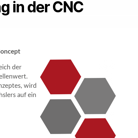
ng in der CNC
Concept
eich der
ellenwert.
nzeptes, wird
slers auf ein