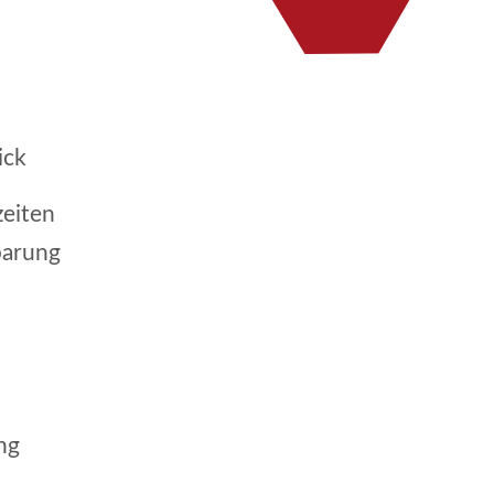
ick
zeiten
parung
ng