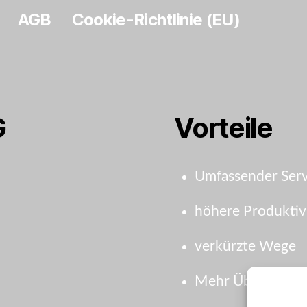
AGB
Cookie-Richtlinie (EU)
G
Vorteile
Umfassender Serv
höhere Produktiv
verkürzte Wege
Mehr Übersicht