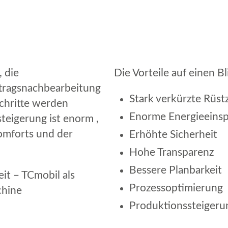
 die
Die Vorteile auf einen Bl
ftragsnachbearbeitung
Stark verkürzte Rüst
schritte werden
Enorme Energieeins
steigerung ist enorm ,
komforts und der
Erhöhte Sicherheit
Hohe Transparenz
Bessere Planbarkeit
eit – TCmobil als
Prozessoptimierung
chine
Produktionssteigeru